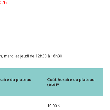
026.
, mardi et jeudi de 12h30 à 16h30
raire du plateau
Coût horaire du plateau
(été)*
10,00 $