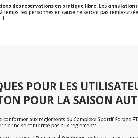
ions des réservations en pratique libre.
Les
annulations
tes à temps, les personnes en cause ne seront pas remboursé
 1
UES POUR LES UTILISATE
TON POUR LA SAISON AUT
e se conformer aux règlements du Complexe Sportif Forage F
e dernier ne se conforme pas aux règlements.
es prévus à l’horaire. À l’extérieur de heures prévus au pickle