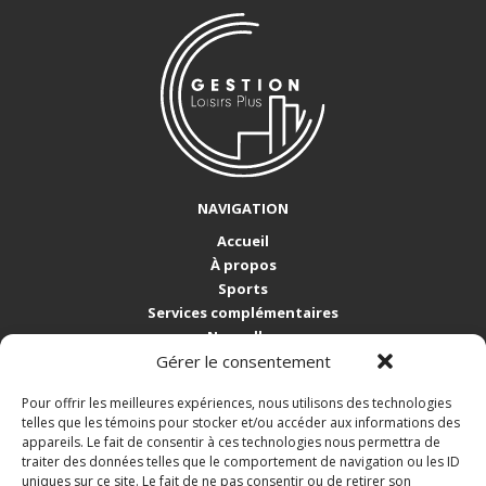
NAVIGATION
Accueil
À propos
Sports
Services complémentaires
Nouvelles
Gérer le consentement
Nous joindre
Pour offrir les meilleures expériences, nous utilisons des technologies
COORDONNÉES
telles que les témoins pour stocker et/ou accéder aux informations des
5265, rue de Gaspé
appareils. Le fait de consentir à ces technologies nous permettra de
Sherbrooke QC J1N 2C8
traiter des données telles que le comportement de navigation ou les ID
Tél.: 819 564-8001
uniques sur ce site. Le fait de ne pas consentir ou de retirer son