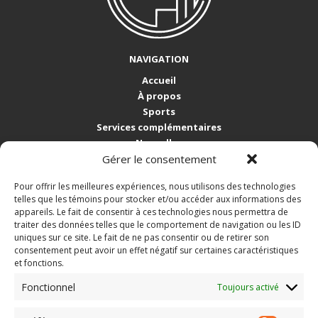
NAVIGATION
Accueil
À propos
Sports
Services complémentaires
Nouvelles
Gérer le consentement
Nous joindre
Pour offrir les meilleures expériences, nous utilisons des technologies
COORDONNÉES
telles que les témoins pour stocker et/ou accéder aux informations des
5265, rue de Gaspé
appareils. Le fait de consentir à ces technologies nous permettra de
Sherbrooke QC J1N 2C8
traiter des données telles que le comportement de navigation ou les ID
Tél.: 819 564-8001
uniques sur ce site. Le fait de ne pas consentir ou de retirer son
consentement peut avoir un effet négatif sur certaines caractéristiques
info@gestionloisirsplus.ca
et fonctions.
SUIVEZ-NOUS!
Fonctionnel
Toujours activé