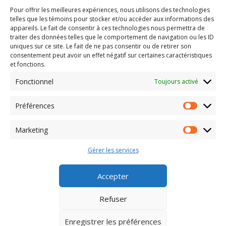
Pour offrir les meilleures expériences, nous utilisons des technologies
COORDONNÉES
telles que les témoins pour stocker et/ou accéder aux informations des
5265, rue de Gaspé
appareils. Le fait de consentir à ces technologies nous permettra de
Sherbrooke QC J1N 2C8
traiter des données telles que le comportement de navigation ou les ID
Tél.: 819 564-8001
uniques sur ce site. Le fait de ne pas consentir ou de retirer son
consentement peut avoir un effet négatif sur certaines caractéristiques
info@gestionloisirsplus.ca
et fonctions.
SUIVEZ-NOUS!
Fonctionnel
Toujours activé
Préférences
Préféren
ABONNEZ-VOUS À L'INFOLETTRE!
Adresse
Marketing
courriel
Marketing
(Nécessaire)
Gérer les services
Accepter
Refuser
Enregistrer les préférences
Gestion Loisirs Plus © 2026 Tous droits réservés.