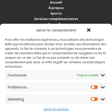
Accueil
À propos
Sports
Services complémentaires
Nouvelles
Nous joindre
Gérer le consentement
Pour offrir les meilleures expériences, nous utilisons des technologies
COORDONNÉES
telles que les témoins pour stocker et/ou accéder aux informations des
5265, rue de Gaspé
appareils. Le fait de consentir à ces technologies nous permettra de
Sherbrooke QC J1N 2C8
traiter des données telles que le comportement de navigation ou les ID
Tél.: 819 564-8001
uniques sur ce site. Le fait de ne pas consentir ou de retirer son
consentement peut avoir un effet négatif sur certaines caractéristiques
info@gestionloisirsplus.ca
et fonctions.
SUIVEZ-NOUS!
Fonctionnel
Toujours activé
Préférences
Préféren
ABONNEZ-VOUS À L'INFOLETTRE!
Adresse
Marketing
courriel
Marketing
(Nécessaire)
Gérer les services